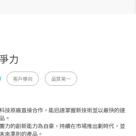
爭力
客戶導向
品質第一
科技原廠直接合作，能迅速掌握新技術並以最快的速
市場趨勢，自主產品開發實現市場對IT產品的想像。
品質管理，從設計到生產，以科學統計改善品質。
品。
位的產品組合，涵蓋雲端到終端，計算機到機房架
效能實驗室，不僅關注硬體穩定性，唯有軟硬體整合
響力的創新能力為自豪，持續在市場推出劃時代，並
戶提供最適合的IT解決方案。
提供客戶1 + 1 > 2的回報。
未來準則的產品。
台灣，並在13個國家設有業務據點，提供遍布全球的
的反修標準並以此為目標，達成3年產品累計反修率