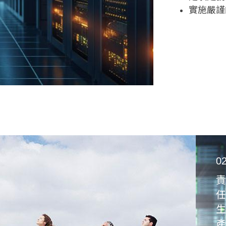
實施嚴謹
在地服務
低於2%
ISO 9001 Q
0
責
任
生
產