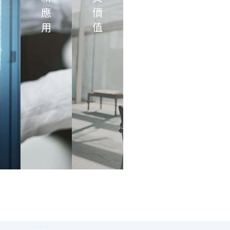
應
價
用
值