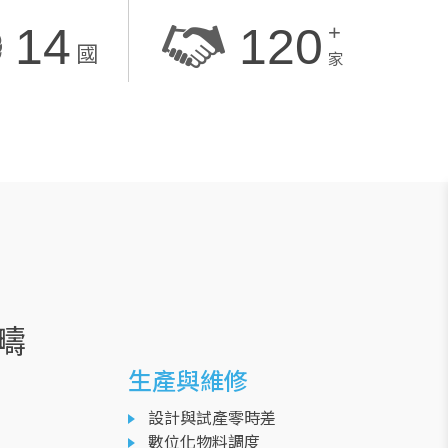
14
120
+
國
家
疇
生產與維修
設計與試產零時差
數位化物料調度