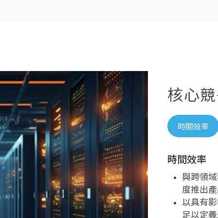
核心競
時間效率
時間效率
客戶導向
品質第一
與跨領域
深入研究
實施全面
度推出產
提供全方
設置產品
以具有影
構，為客
最佳化才能
足以定義
總部位於
設立嚴謹