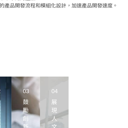
的產品開發流程和模組化設計，加速產品開發速度。
。
，遠優於業界標準。
MS
IECQ QC 080000
SGS Green Mark
CE/ FCC
2017
2
03
04
鼓
展
勵
現
創
人
新
文