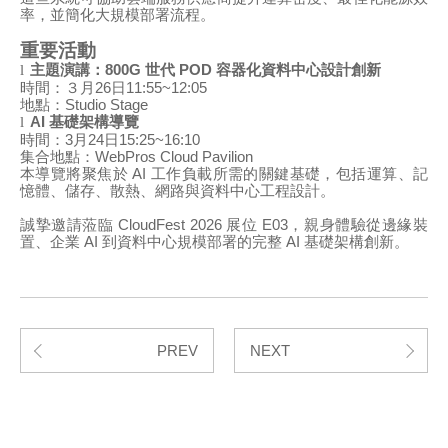
率，並簡化大規模部署流程。
重要活動
主題演講：
800G
世代
POD
容器化資料中心設計創新
l
時間：３月
26
日
11:55~12:05
地點：
Studio Stage
AI
基礎架構導覽
l
時間：
3
月
24
日
15:25~16:10
集合地點：
WebPros Cloud Pavilion
本導覽將聚焦於
AI
工作負載所需的關鍵基礎，包括運算、記
憶體、儲存、散熱、網路與資料中心工程設計。
誠摯邀請蒞臨
CloudFest 2026
展位
E03
，親身體驗從邊緣裝
置、企業
AI
到資料中心規模部署的完整
AI
基礎架構創新。
PREV
NEXT