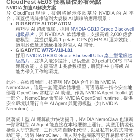
CloudFest #E03
技嘉展位必看亮點
NVIDIA
加速
AI
解決方案
於
CloudFest
現場，技鋼將展示多款基於
NVIDIA
的
AI
平
台，涵蓋從邊緣推論到大規模
AI
訓練的應用場景：
GIGABYTE AI TOP ATOM
精巧型
AI
超級電腦，
採用
NVIDIA GB10 Grace Blackwell
超級晶片
，
與
NVIDIA AI
軟體堆疊，支援高達
2,000
億參
數模型，並提供最高
1 petaFLOPS
的
FP4 AI
運算效能，
適用於低延遲邊緣推論與個人
AI
開發。
GIGABYTE
W775-V10-L01
採用
NVIDIA GB300 Grace Blackwell Ultra
桌上型電腦超
級晶片
，
並導入液冷設計，提供最高
20 petaFLOPS FP4
運算效能，支援高達
1
兆參數模型，將資料中心等級
AI
能力帶入工作站環境。
此外，在軟體層面，技嘉與
NVIDIA
合作推動
NVIDIA
NemoClaw
，這是一套開源軟體堆疊，可透過單一指令安全地
部署
OpenClaw
常駐型
AI
助理。作為
NVIDIA Agent Toolkit
的
一部分，
NemoClaw
會安裝
NVIDIA OpenShell runtime
，提供
安全環境以運行自主
AI Agent
與開源模型（如
NVIDIA
Nemotron
）。
隨著桌上型
AI
運算能力快速提升，
NVIDIA NemoClaw
也讓新
一類常駐型
AI Agent
能直接在本地硬體上運行。其應用情境包
括個人研究助理、工作流程自動化代理，以及私有化程式開發
助理等。透過
NemoClaw
，個人與小型團隊可更容易部署這些