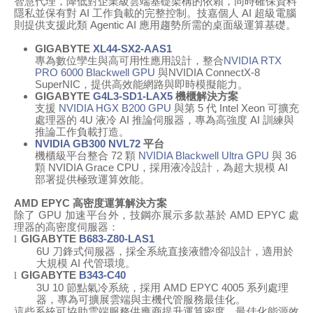
智慧代理，降低對企業級雲端基礎架構的依賴，同時確保資料
隱私並保有對
AI
工作負載的完整控制。技嘉個人
AI
超級電腦
則提供支援此類
Agentic AI
應用趨勢所需的桌面級運算基礎。
GIGABYTE
XL44-SX2-AAS1
專為數位孿生與高可用性應用設計，整合
NVIDIA RTX
PRO 6000 Blackwell GPU
與
NVIDIA ConnectX-8
SuperNIC
，提供高效能網路與即時模擬能力。
GIGABYTE
G4L3-SD1-LAX5
機櫃解決方案
支援
NVIDIA HGX B200 GPU
與第
5
代
Intel Xeon
可擴充
處理器
的
4U 液冷 AI 推論伺服器，
專為高強度
AI
訓練與
推論工作負載打造
。
NVIDIA
GB300
NVL72
平台
機櫃級
平台
整合
72
顆
NVIDIA
Blackwell Ultra GPU
與
36
顆 NVIDIA
Grace CPU
，
採用液冷設計，為超大規模
AI
部署提供極致運算效能。
AMD EPYC
高密度運算解決方案
除了
GPU
加速平台外，技鋼亦展示多款基於
AMD EPYC
處
理器的高密度伺服器：
GIGABYTE
B683-Z80-LAS1
l
6U
刀鋒式伺服器，採全系統直接液體冷卻設計，適用於
大規模
AI
代管環境。
GIGABYTE
B343-C40
l
3U 10
節點氣冷系統，採用
AMD EPYC 4005
系列處理
器，專為可擴展雲端與主機代管服務最佳化。
這些系統可協助雲端服務供應商提升運算密度、最佳化能源效