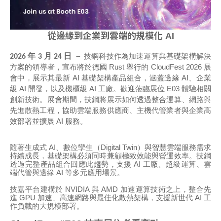
新聞發布
行銷活動
從邊緣到企業到雲端的規模化 AI
探索技鋼
技鋼科技作為加速運算與基礎架構解決
2026 年 3 月 24 日 －
方案的領導者，宣布將於德國
Rust
舉行的
CloudFest 2026
展
聯絡我們
會中，展示其最新
AI
基礎架構產品組合，涵蓋邊緣
AI
、企業
級
AI
開發，以及機櫃級
AI
工廠。歡迎蒞臨展位
E03
體驗相關
創新技術。展會期間，技鋼將展示如何透過整合運算、網路與
先進散熱工程，協助雲端服務供應商、主機代管業者與企業高
效部署並擴展
AI
服務。
隨著生成式
AI
、數位孿生（
Digital Twin
）與智慧雲端服務需求
隱私權政策
持續成長，基礎架構必須同時兼顧極致效能與營運效率。技鋼
透過完整產品組合回應此趨勢，支援
AI
工廠、超級運算、雲
端代管與邊緣
AI
等多元應用場景。
技嘉平台建構於
NVIDIA
與
AMD
加速運算技術之上，整合先
進
GPU
加速、高速網路與最佳化散熱架構，支援新世代
AI
工
作負載的大規模部署。