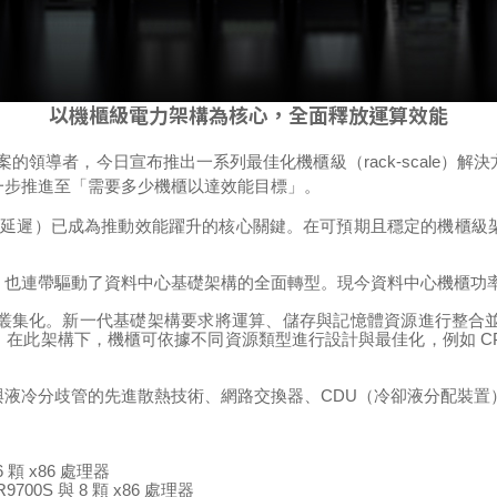
以機櫃級電力架構為核心，全面釋放運算效能
案的領導者，今日宣布推出一系列最佳化機櫃級（
rack-scale
）解決
一步推進至「需要多少機櫃以達效能目標」。
與延遲）已成為推動效能躍升的核心關鍵
。在可預期且穩定的機櫃級
，也連帶驅動了資料中心基礎架構的全面轉型。
現今資料中心機櫃功
叢集化。新一代基礎架構要求將運算、儲存與記憶體資源進行整合
。
在此架構下，機櫃可依據不同資源類型進行設計與最佳化，例如
C
與液冷分歧管的先進散熱技術、網路交換器、
CDU
（冷卻液分配裝置
6
顆
x86
處理器
R9700S
與
8
顆
x86
處理器