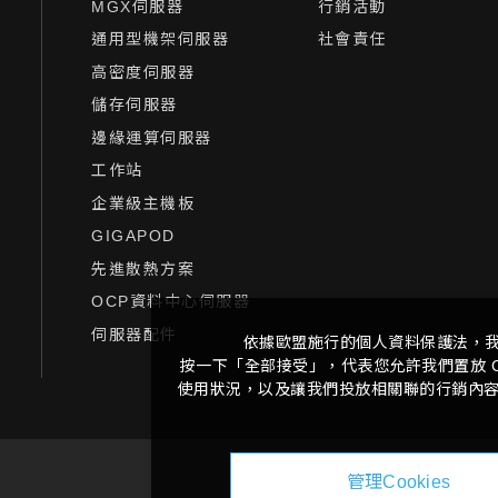
MGX伺服器
行銷活動
通用型機架伺服器
社會責任
高密度伺服器
儲存伺服器
邊緣運算伺服器
工作站
企業級主機板
GIGAPOD
先進散熱方案
OCP資料中心伺服器
伺服器配件
依據歐盟施行的個人資料保護法，
按一下「全部接受」，代表您允許我們置放 C
使用狀況，以及讓我們投放相關聯的行銷內容。
管理Cookies