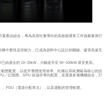
方案產品組合，專為高吞吐量導向的高效能運算工作負載量身打
架構中實現這些能力，已成為資料中心設計的關鍵。儘管高速互
率已由過去的
10~20kW
，大幅提升至
50~100kW
甚至更高。
並動態配置，以提升整體使用效率。
此種以系統層級為核心的設
PU
／記憶體、
GPU
或儲存導向配置，並透過多種機櫃組合，打
）、
PDU
（電源分配單元）
，以及選配的管理軟體。