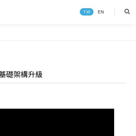
TW
EN
language
TW
EN
產品
算基礎架構升級
關於技鋼
新聞中心
焦點報導