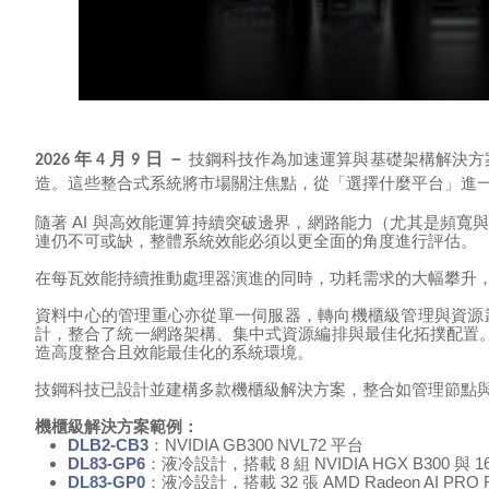
技鋼科技作為加速運算與基礎架構解決方
2026 年 4 月 9 日 －
造。這些整合式系統將市場關注焦點，從「選擇什麼平台」進
隨著
AI
與高效能運算持續突破邊界，
網路能力（尤其是頻寬
連仍不可或缺，整體系統效能必須以更全面的角度進行評估。
在每瓦效能持續推動處理器演進的同時，
功耗需求的大幅攀升
資料中心的管理重心亦從單一伺服器，轉向機櫃級管理與資源
計，整合了統一網路架構、集中式資源編排與最佳化拓撲配置
造高度整合且效能最佳化的系統環境。
技鋼科技已設計並建構多款機櫃級解決方案，整合如管理節點
機櫃級解決方案範例：
DLB2-CB3
：
NVIDIA GB300 NVL72
平台
DL83-GP6
：液冷設計，搭載
8
組
NVIDIA HGX B300
與
1
DL83-GP0
：液冷設計，搭載
32
張
AMD Radeon AI PRO 