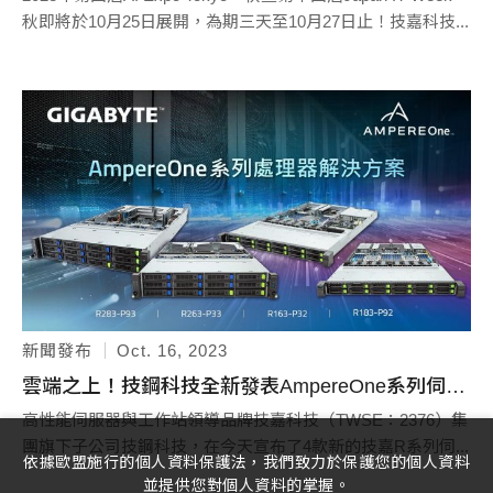
秋即將於10月25日展開，為期三天至10月27日止！技嘉科技...
新聞發布
Oct. 16, 2023
雲端之上！技鋼科技全新發表AmpereOne系列伺服器
高性能伺服器與工作站領導品牌技嘉科技（TWSE：2376）集
團旗下子公司技鋼科技，在今天宣布了4款新的技嘉R系列伺...
依據歐盟施行的個人資料保護法，我們致力於保護您的個人資料
並提供您對個人資料的掌握。