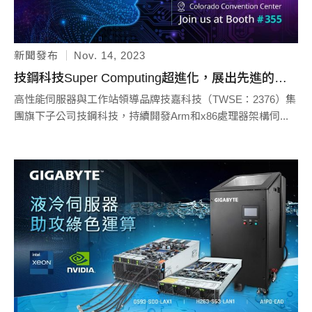
新聞發布
Nov. 14, 2023
技鋼科技Super Computing超進化，展出先進的散熱技術和可擴展資料中心基礎設施產品
高性能伺服器與工作站領導品牌技嘉科技（TWSE：2376）集
團旗下子公司技鋼科技，持續開發Arm和x86處理器架構伺...