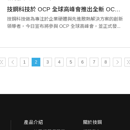
技鋼科技於 OCP 全球高峰會推出全新 OCP 架構 GIGABYTE 伺服器，加速開放運算未來
技鋼科技做為專注於企業硬體與先進散熱解決方案的創新
領導者，今日宣布將參與 OCP 全球高峰會，並正式發...
1
2
3
4
5
6
7
8
產品介紹
關於技鋼